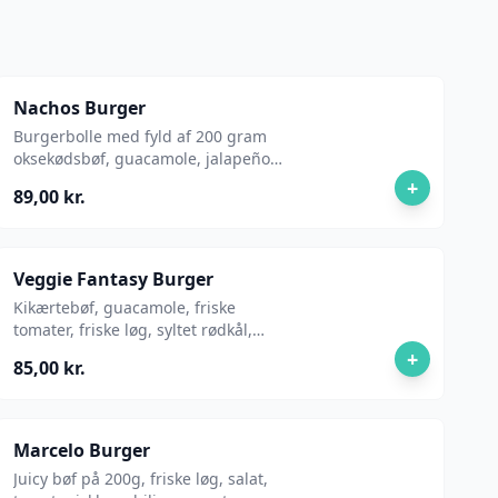
Nachos Burger
Burgerbolle med fyld af 200 gram
oksekødsbøf, guacamole, jalapeños,
tortilla chips, sour cream cheddar
+
89,00 kr.
sauce og salat.
Veggie Fantasy Burger
Kikærtebøf, guacamole, friske
tomater, friske løg, syltet rødkål,
pickles, ketchup og mayo.
+
85,00 kr.
Marcelo Burger
Juicy bøf på 200g, friske løg, salat,