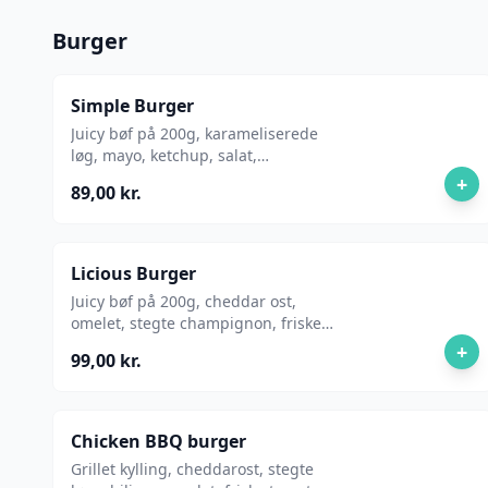
Burger
Simple Burger
Juicy bøf på 200g, karameliserede
løg, mayo, ketchup, salat,
cheddarost, syltet rødkål, pickles og
+
89,00 kr.
frisk tomat.
Licious Burger
Juicy bøf på 200g, cheddar ost,
omelet, stegte champignon, friske
løg, chilimayo, ketchup og pickles.
+
99,00 kr.
Chicken BBQ burger
Grillet kylling, cheddarost, stegte