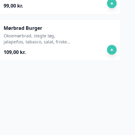
løg, chilimayo, ketchup og pickles.
+
99,00 kr.
Mørbrad Burger
Oksemørbrad, stegte løg,
jalapeños, tabasco, salat, friske
tomater, pickles, ketchup og mayo.
+
109,00 kr.