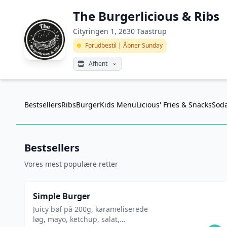
The Burgerlicious & Ribs
Cityringen 1, 2630 Taastrup
Forudbestil | Åbner Sunday
Afhent
Bestsellers
Ribs
Burger
Kids Menu
Licious' Fries & Snacks
Sod
Bestsellers
Vores mest populære retter
Simple Burger
Juicy bøf på 200g, karameliserede
løg, mayo, ketchup, salat,