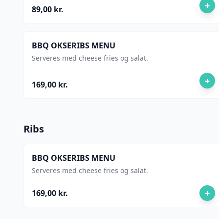
cheddarost, syltet rødkål, pickles og
+
89,00 kr.
frisk tomat.
BBQ OKSERIBS MENU
Serveres med cheese fries og salat.
+
169,00 kr.
Ribs
BBQ OKSERIBS MENU
Serveres med cheese fries og salat.
+
169,00 kr.