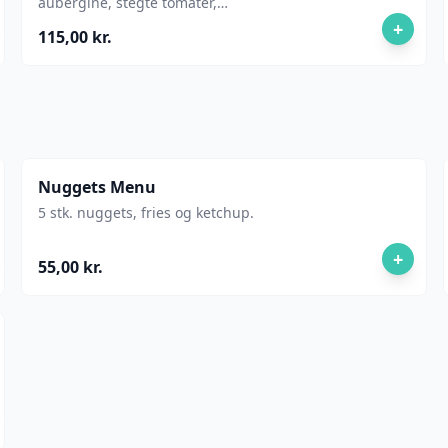
aubergine, stegte tomater,
bearnaise sauce, salat og pickles.
+
115,00 kr.
Nuggets Menu
5 stk. nuggets, fries og ketchup.
+
55,00 kr.