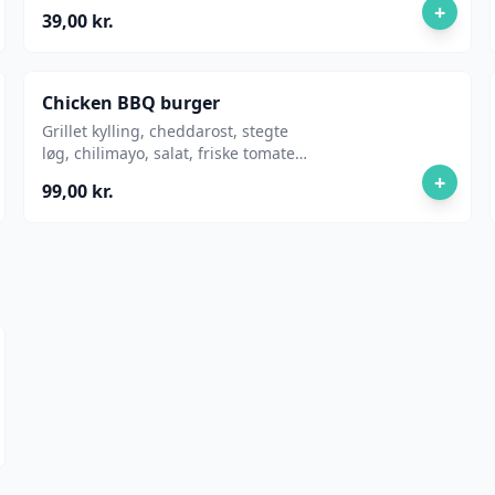
+
39,00 kr.
Chicken BBQ burger
Grillet kylling, cheddarost, stegte
løg, chilimayo, salat, friske tomater,
pickles, ketchup og syltet rødkål.
+
99,00 kr.