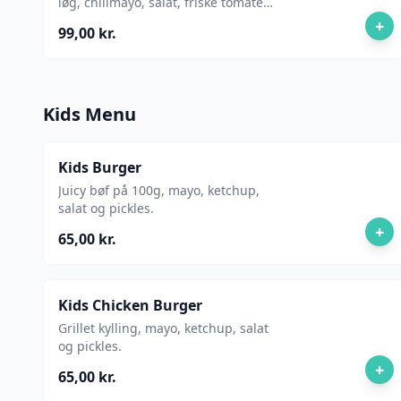
løg, chilimayo, salat, friske tomater,
pickles, ketchup og syltet rødkål.
+
99,00 kr.
Kids Menu
Kids Burger
Juicy bøf på 100g, mayo, ketchup,
salat og pickles.
+
65,00 kr.
Kids Chicken Burger
Grillet kylling, mayo, ketchup, salat
og pickles.
+
65,00 kr.