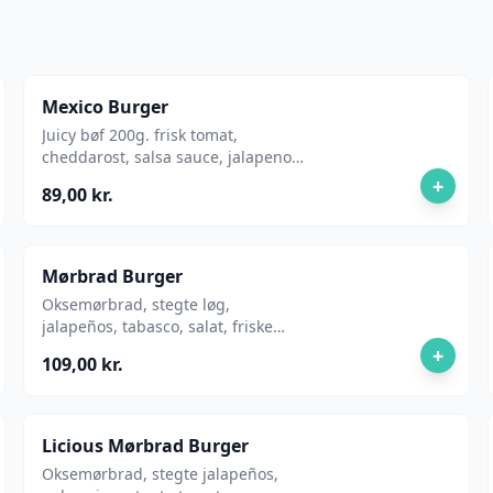
Mexico Burger
Juicy bøf 200g. frisk tomat,
cheddarost, salsa sauce, jalapenos,
salat og guacamole
+
89,00 kr.
Mørbrad Burger
Oksemørbrad, stegte løg,
jalapeños, tabasco, salat, friske
tomater, pickles, ketchup og mayo.
+
109,00 kr.
Licious Mørbrad Burger
Oksemørbrad, stegte jalapeños,