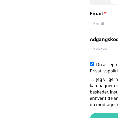
Email
*
Adgangsko
Du accept
Privatlivspolit
Jeg vil ge
kampagner osv
beskeder, Ins
enhver tid kan
du modtager el