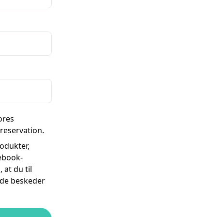
ores
 reservation.
odukter,
ebook-
at du til
i de beskeder