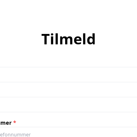
Tilmeld
mmer
*